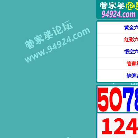
黄金
红彩
悟空
管家
铁算